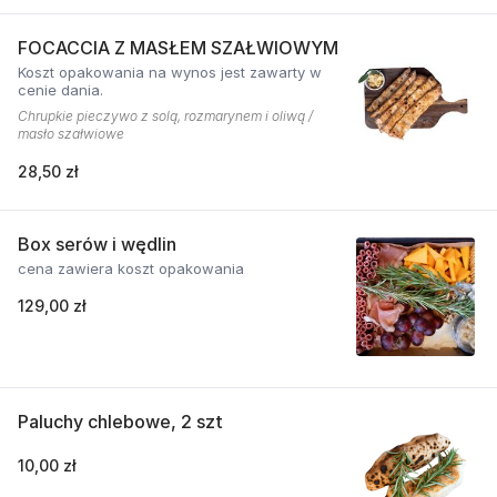
FOCACCIA Z MASŁEM SZAŁWIOWYM
Koszt opakowania na wynos jest zawarty w
cenie dania.
Chrupkie pieczywo z solą, rozmarynem i oliwą /
masło szałwiowe
28,50 zł
Box serów i wędlin
cena zawiera koszt opakowania
129,00 zł
Paluchy chlebowe, 2 szt
10,00 zł