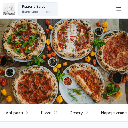
Pizzeria Salve - Gdańsk - Pizzeria Salve
Pizzeria Salve
Provide address...
Antipasti
Pizza
Desery
Napoje zimne
9
21
2