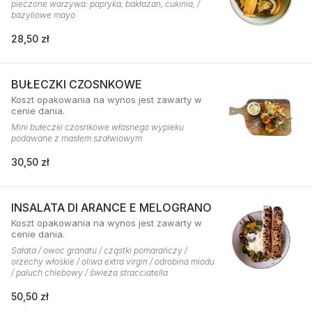
pieczone warzywa: papryka, bakłażan, cukinia, /
bazyliowe mayo
28,50 zł
BUŁECZKI CZOSNKOWE
Koszt opakowania na wynos jest zawarty w
cenie dania.
Mini bułeczki czosnkowe własnego wypieku
podawane z masłem szałwiowym
30,50 zł
INSALATA DI ARANCE E MELOGRANO
Koszt opakowania na wynos jest zawarty w
cenie dania.
Sałata / owoc granatu / cząstki pomarańczy /
orzechy włoskie / oliwa extra virgin / odrobina miodu
/ paluch chlebowy / świeża stracciatella
50,50 zł